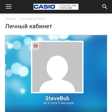
Комментарии
Чат
Домой
Личный кабинет
Личный кабинет
SteveBub
не в сети 5 месяцев