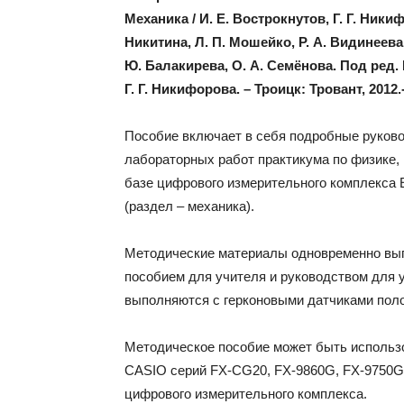
Механика / И. Е. Вострокнутов, Г. Г. Никиф
Никитина, Л. П. Мошейко, Р. А. Видинеева,
Ю. Балакирева, О. А. Семёнова. Под ред. 
Г. Г. Никифорова. – Троицк: Тровант, 2012.-
Пособие включает в себя подробные руков
ла­бораторных работ практикума по физике,
базе цифрового изме­рительного комплекса 
(раздел – механика).
Методические материалы одновременно вы
пособием для учителя и руководством для 
выполняются с герконовыми датчиками поло
Методическое пособие может быть использ
CASIO серий FX-CG20, FX-9860G, FX-9750GII
цифрового измерительного комплекса.