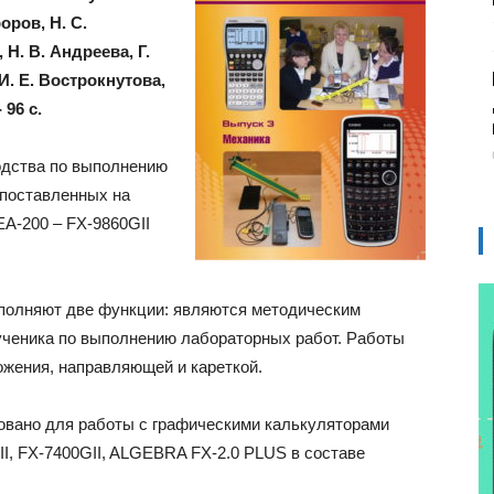
оров, Н. С.
 Н. В. Андреева, Г.
И. Е. Вострокнутова,
 96 с.
одства по выполнению
 поставленных на
ЕА-200 – FХ-9860GII
полняют две функции: являются методическим
ученика по выполне­нию лабораторных работ. Работы
жения, направляю­щей и кареткой.
овано для работы с графическими калькуляторами
, FX-7400GII, ALGE­BRA FX-2.0 PLUS в составе