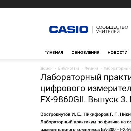
Сообщество
учителей
CASIO
ГЛАВНАЯ
ОБНОВЛЕНИЯ
НОВОСТИ
Домой
Библиотека
Физика
Лабораторный п
Лабораторный практи
цифрового измери­те
FХ-9860GII. Выпуск 3
Вострокнутов И. Е., Никифоров Г. Г., Никит
Лабораторный практикум по физике на о
измери­тельного комплекса ЕА-200 – FХ-98