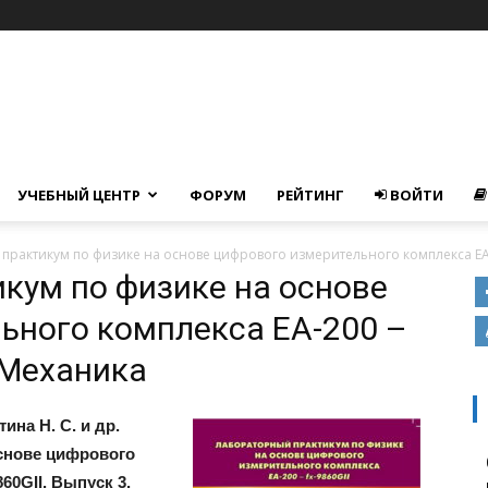
УЧЕБНЫЙ ЦЕНТР
ФОРУМ
РЕЙТИНГ
ВОЙТИ
рактикум по физике на основе цифрового измери­тельного комплекса ЕА-2
кум по физике на основе
льного комплекса ЕА-200 –
. Механика
ина Н. С. и др.
снове цифрового
60GII. Выпуск 3.