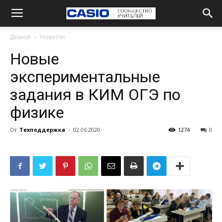
Домой
Новости
Новые
экспериментальные
задания в КИМ ОГЭ по
физике
От
Техподдержка
-
02.06.2020
1274
0